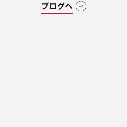
ブログへ
ブローデンで
一歩を踏み出そう。
ENROLLMENT GUIDANCE ＆ TRIAL LESSON
まずは体験レッスンをしてみたい方はこちら、
ご入会も随時受付中です。