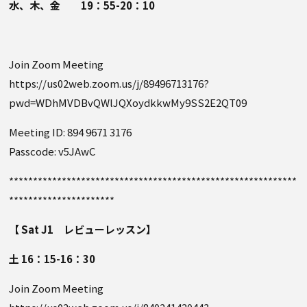
水、木、金 19：55-20：10
Join Zoom Meeting
https://us02web.zoom.us/j/89496713176?
pwd=WDhMVDBvQWlJQXoydkkwMy9SS2E2QT09
Meeting ID: 894 9671 3176
Passcode: v5JAwC
************************************************************
**********************
【 Sat J1 レビューレッスン】
土 16：15-16：30
Join Zoom Meeting