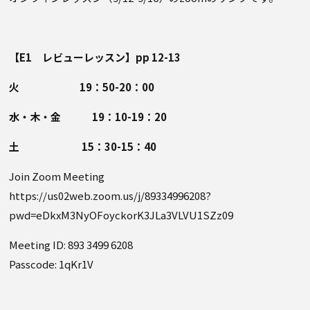
【E1 レビューレッスン】pp 12-13
火 19：50-20：00
水・木・金 19：10-19：20
土 15：30-15：40
Join Zoom Meeting
https://us02web.zoom.us/j/89334996208?
pwd=eDkxM3NyOFoyckorK3JLa3VLVU1SZz09
Meeting ID: 893 3499 6208
Passcode: 1qKr1V