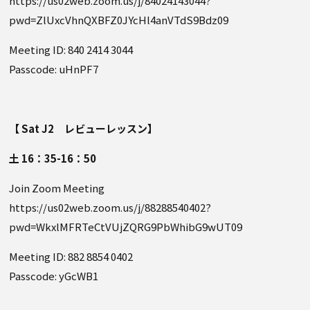
https://us02web.zoom.us/j/84024143044?
pwd=ZlUxcVhnQXBFZ0JYcHl4anVTdS9Bdz09
Meeting ID: 840 2414 3044
Passcode: uHnPF7
【 Sat J2 レビューレッスン】
土 16：35-16：50
Join Zoom Meeting
https://us02web.zoom.us/j/88288540402?
pwd=WkxlMFRTeCtVUjZQRG9PbWhibG9wUT09
Meeting ID: 882 8854 0402
Passcode: yGcWB1