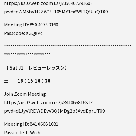
https://us02web.zoom.us/j/85040739160?
pwd=eWM5bVN2ZW1UT05MY1cxYWlTQUJrQT09
Meeting ID: 850 4073 9160
Passcode: XGQ8Pc
************************************************************
**********************
【 Sat J1 レビューレッスン】
土 16：15-16：30
Join Zoom Meeting
https://us02web.zoom.us/j/84106681681?
pwd=d1JyVlRDWDEvV3Q1MDg2b3AvdEprUT09
Meeting ID: 841 0668 1681
Passcode: LfWn7i