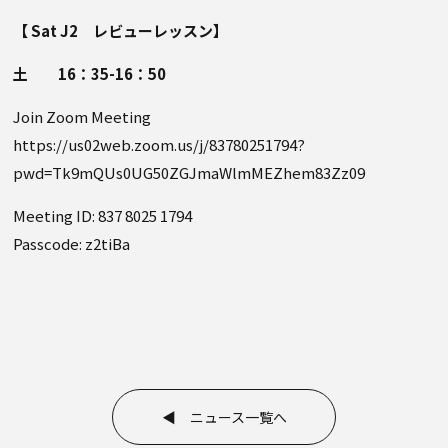
【 Sat J2 レビューレッスン】
土 16：35-16：50
Join Zoom Meeting
https://us02web.zoom.us/j/83780251794?
pwd=Tk9mQUs0UG50ZGJmaWlmMEZhem83Zz09
Meeting ID: 837 8025 1794
Passcode: z2tiBa
◀ ニュース一覧へ