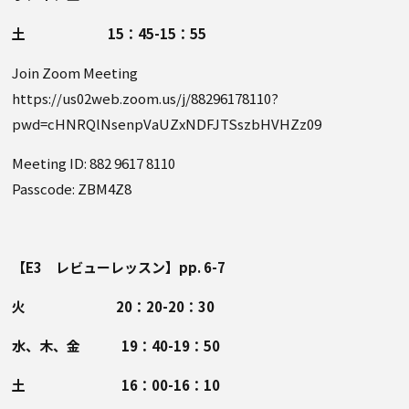
土 15：45-15：55
Join Zoom Meeting
https://us02web.zoom.us/j/88296178110?
pwd=cHNRQlNsenpVaUZxNDFJTSszbHVHZz09
Meeting ID: 882 9617 8110
Passcode: ZBM4Z8
【E3 レビューレッスン】pp. 6-7
火 20：20-20：30
水、木、金 19：40-19：50
土 16：00-16：10