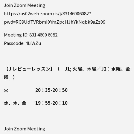
Join Zoom Meeting
https://us02web.zoom.us/j/83146006082?
pwd=RG9UdTVRbmI0YmZpcHJhYkNqbk9aZz09
Meeting ID: 831 4600 6082
Passcode: 4LiWZu
【J レビューレッスン】（ J1; 火曜、木曜／J2：水曜、金
曜 ）
火 20：35-20：50
水、木、金 19：55-20：10
Join Zoom Meeting