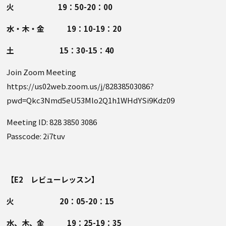
火 19：50-20：00
水・木・金 19：10-19：20
土 15：30-15：40
Join Zoom Meeting
https://us02web.zoom.us/j/82838503086?
pwd=Qkc3Nmd5eU53Mlo2Q1h1WHdYSi9Kdz09
Meeting ID: 828 3850 3086
Passcode: 2i7tuv
【E2 レビューレッスン】
火 20：05-20：15
水、木、金 19：25-19：35