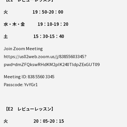
火 19：50-20：00
水・木・金 19：10-19：20
土 15：30-15：40
Join Zoom Meeting
https://us02web.zoom.us/j/83855603345?
pwd=dmZFQkswRHdKM2pIK240TldpZExGUT09
Meeting ID: 838 5560 3345
Passcode: YvYGr1
【E2 レビューレッスン】
火 20：05-20：15