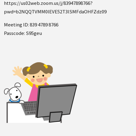
https://us02web.zoom.us/j/83947898766?
pwd=b2NQQTVMM0lEVE52T3lSMFdaOHFZdz09
Meeting ID: 839 4789 8766
Passcode: S95geu