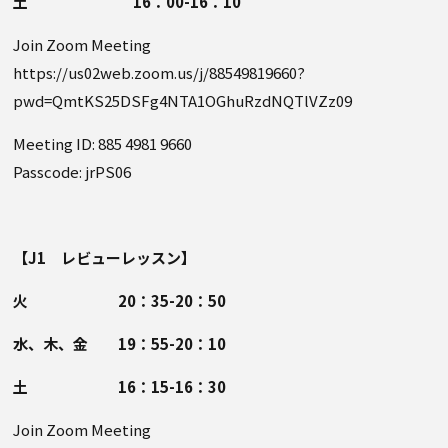
土 16：00-16：10
Join Zoom Meeting
https://us02web.zoom.us/j/88549819660?
pwd=QmtKS25DSFg4NTA1OGhuRzdNQTlVZz09
Meeting ID: 885 4981 9660
Passcode: jrPS06
【J1 レビューレッスン】
火 20：35-20：50
水、木、金 19：55-20：10
土 16：15-16：30
Join Zoom Meeting