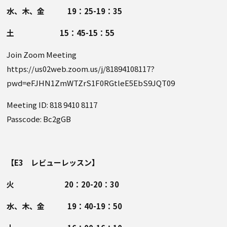
水、木、金 19：25-19：35
土 15：45-15：55
Join Zoom Meeting
https://us02web.zoom.us/j/81894108117?
pwd=eFJHN1ZmWTZrS1F0RGtleE5EbS9JQT09
Meeting ID: 818 9410 8117
Passcode: Bc2gGB
【E3 レビューレッスン】
火 20：20-20：30
水、木、金 19：40-19：50