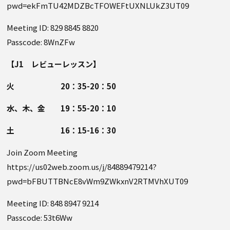
pwd=ekFmTU42MDZBcTFOWEFtUXNLUkZ3UT09
Meeting ID: 829 8845 8820
Passcode: 8WnZFw
【J1 レビューレッスン】
火 20：35-20：50
水、木、金 19：55-20：10
土 16：15-16：30
Join Zoom Meeting
https://us02web.zoom.us/j/84889479214?
pwd=bFBUTTBNcE8vWm9ZWkxnV2RTMVhXUT09
Meeting ID: 848 8947 9214
Passcode: 53t6Ww