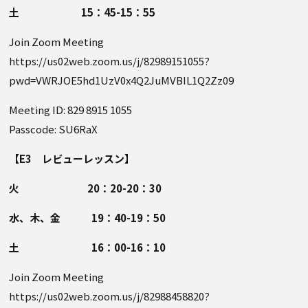
土 15：45-15：55
Join Zoom Meeting
https://us02web.zoom.us/j/82989151055?
pwd=VWRJOE5hd1UzV0x4Q2JuMVBIL1Q2Zz09
Meeting ID: 829 8915 1055
Passcode: SU6RaX
【E3 レビューレッスン】
火 20：20-20：30
水、木、金 19：40-19：50
土 16：00-16：10
Join Zoom Meeting
https://us02web.zoom.us/j/82988458820?