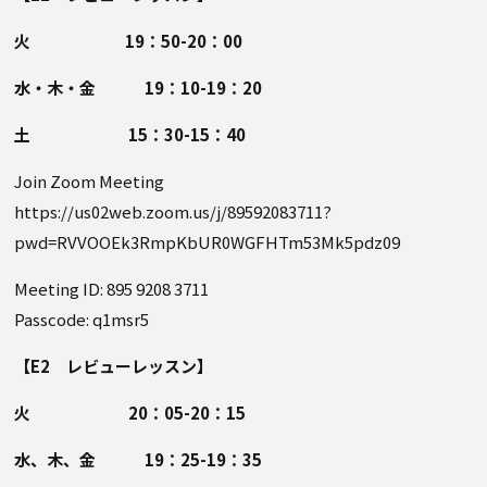
火 19：50-20：00
水・木・金 19：10-19：20
土 15：30-15：40
Join Zoom Meeting
https://us02web.zoom.us/j/89592083711?
pwd=RVVOOEk3RmpKbUR0WGFHTm53Mk5pdz09
Meeting ID: 895 9208 3711
Passcode: q1msr5
【E2 レビューレッスン】
火 20：05-20：15
水、木、金 19：25-19：35