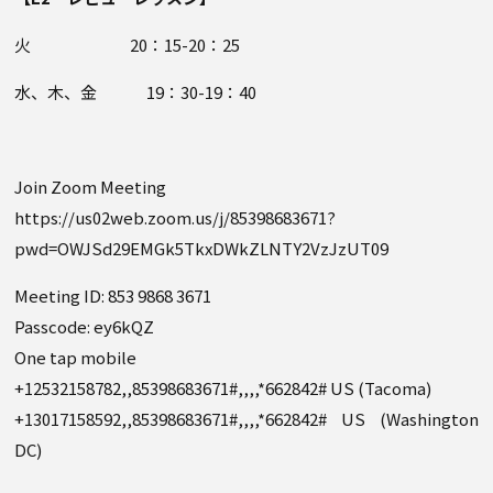
火 20：15-20：25
水、木、金 19：30-19：40
Join Zoom Meeting
https://us02web.zoom.us/j/85398683671?
pwd=OWJSd29EMGk5TkxDWkZLNTY2VzJzUT09
Meeting ID: 853 9868 3671
Passcode: ey6kQZ
One tap mobile
+12532158782,,85398683671#,,,,*662842# US (Tacoma)
+13017158592,,85398683671#,,,,*662842# US (Washington
DC)