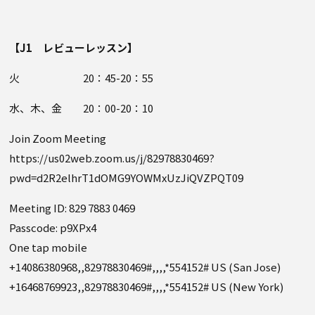
【J1 レビューレッスン】
火 20：45-20：55
水、木、金 20：00-20：10
Join Zoom Meeting
https://us02web.zoom.us/j/82978830469?
pwd=d2R2elhrT1dOMG9YOWMxUzJiQVZPQT09
Meeting ID: 829 7883 0469
Passcode: p9XPx4
One tap mobile
+14086380968,,82978830469#,,,,*554152# US (San Jose)
+16468769923,,82978830469#,,,,*554152# US (New York)