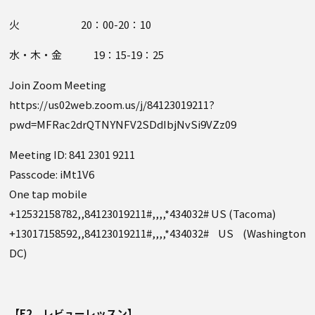
火 20：00-20：10
水・木・金 19：15-19：25
Join Zoom Meeting
https://us02web.zoom.us/j/84123019211?
pwd=MFRac2drQTNYNFV2SDdIbjNvSi9VZz09
Meeting ID: 841 2301 9211
Passcode: iMt1V6
One tap mobile
+12532158782,,84123019211#,,,,*434032# US (Tacoma)
+13017158592,,84123019211#,,,,*434032# US (Washington
DC)
【E2 レビューレッスン】