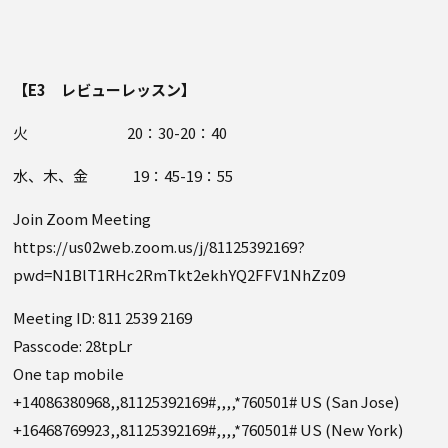
【E3 レビューレッスン】
火 20：30-20：40
水、木、金 19：45-19：55
Join Zoom Meeting
https://us02web.zoom.us/j/81125392169?
pwd=N1BlT1RHc2RmTkt2ekhYQ2FFV1NhZz09
Meeting ID: 811 2539 2169
Passcode: 28tpLr
One tap mobile
+14086380968,,81125392169#,,,,*760501# US (San Jose)
+16468769923,,81125392169#,,,,*760501# US (New York)