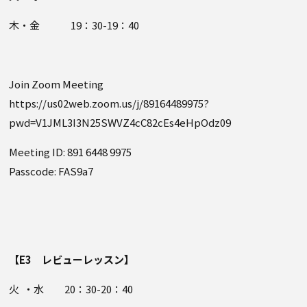
木・金 19：30-19：40
Join Zoom Meeting
https://us02web.zoom.us/j/89164489975?
pwd=V1JML3I3N25SWVZ4cC82cEs4eHpOdz09
Meeting ID: 891 6448 9975
Passcode: FAS9a7
【E3 レビューレッスン】
火 ・水 20：30-20：40