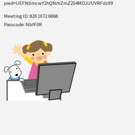
pwd=UEFNbmcwY2hQNmZmZ254MDJUUVRFdz09
Meeting ID: 826 1072 6068
Passcode: NbfF0R