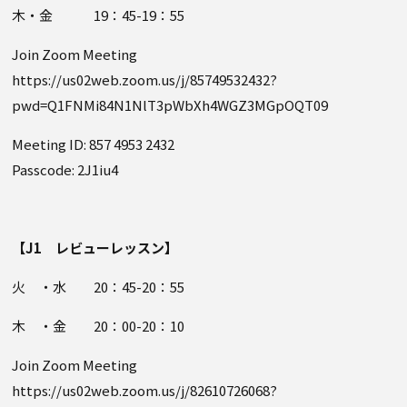
木・金 19：45-19：55
Join Zoom Meeting
https://us02web.zoom.us/j/85749532432?
pwd=Q1FNMi84N1NlT3pWbXh4WGZ3MGpOQT09
Meeting ID: 857 4953 2432
Passcode: 2J1iu4
【J1 レビューレッスン】
火 ・水 20：45-20：55
木 ・金 20：00-20：10
Join Zoom Meeting
https://us02web.zoom.us/j/82610726068?