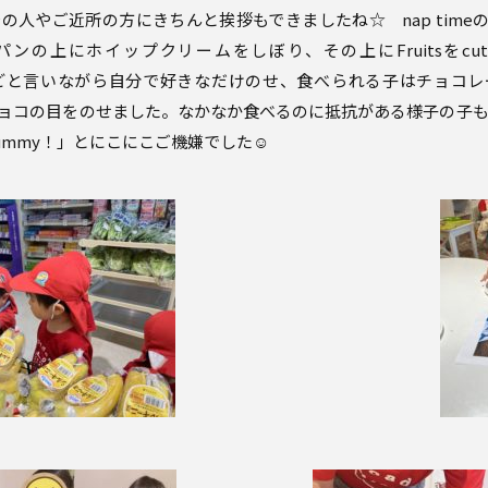
の人やご近所の方にきちんと挨拶もできましたね☆ nap timeのあ
パンの上にホイップクリームをしぼり、その上にFruitsを
cu
」などと言いながら自分で好きなだけのせ、
食べられる子はチョコレ
ョコの目をのせました。
なかなか食べるのに抵抗がある様子の子
ummy！」とにこにこご機嫌でした☺