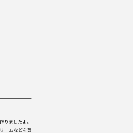
を作りま
したよ。
クリームなどを買