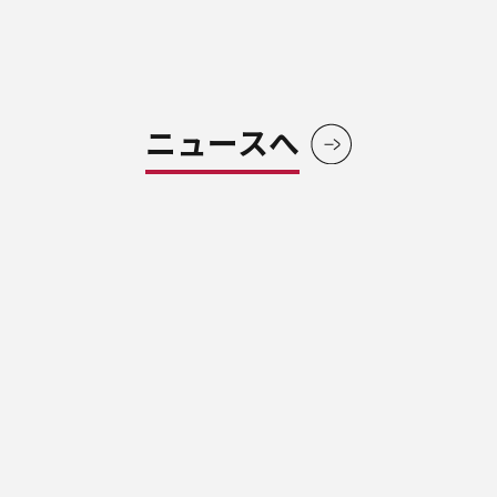
ニュースへ
ブローデンで
一歩を踏み出そう。
ENROLLMENT GUIDANCE ＆ TRIAL LESSON
まずは体験レッスンをしてみたい方はこちら、
ご入会も随時受付中です。